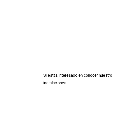
Si estás interesado en conocer nuestro 
instalaciones.
Agradecemos completéis
este formular
Para cualquier duda o consulta no dudéi