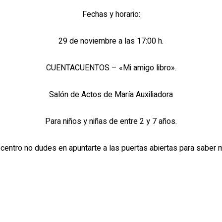
Fechas y horario:
29 de noviembre a las 17:00 h.
CUENTACUENTOS – «Mi amigo libro».
Salón de Actos de María Auxiliadora
Para niños y niñas de entre 2 y 7 años.
centro no dudes en apuntarte a las puertas abiertas para saber 
io
con vuestros datos para poder facilitaros la información compl
s en contactar con nosotros a través del teléfono 982 28 43 69 o