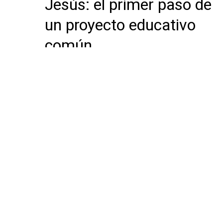
Jesús: el primer paso de
un proyecto educativo
común
Centro de referencia en educación infantil
temprana de la Fundación NITES.
28 de enero de 2026