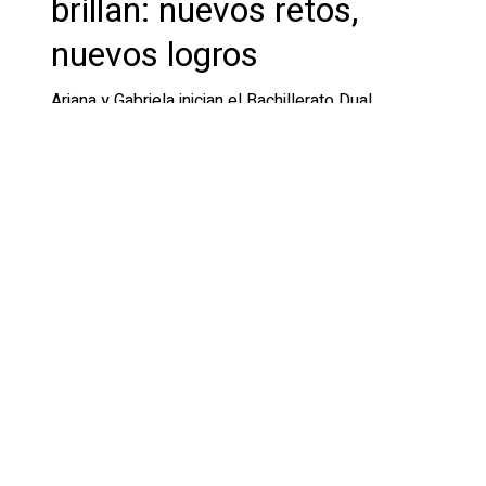
brillan: nuevos retos,
nuevos logros
Ariana y Gabriela inician el Bachillerato Dual
tras superar la prueba de nivel. Un nuevo…
18 de noviembre de 2025
Leer más