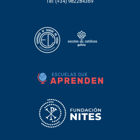
Tel: (+34)
982284369