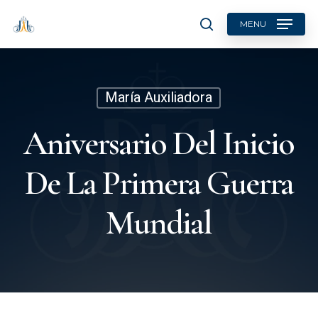
Skip
MENU
to
search
main
content
María Auxiliadora
Aniversario Del Inicio
De La Primera Guerra
Mundial